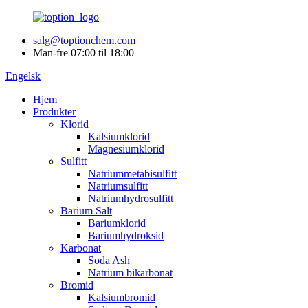
salg@toptionchem.com
Man-fre 07:00 til 18:00
Engelsk
Hjem
Produkter
Klorid
Kalsiumklorid
Magnesiumklorid
Sulfitt
Natriummetabisulfitt
Natriumsulfitt
Natriumhydrosulfitt
Barium Salt
Bariumklorid
Bariumhydroksid
Karbonat
Soda Ash
Natrium bikarbonat
Bromid
Kalsiumbromid