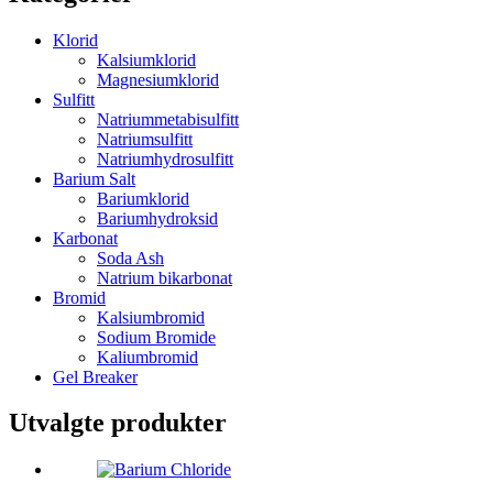
Klorid
Kalsiumklorid
Magnesiumklorid
Sulfitt
Natriummetabisulfitt
Natriumsulfitt
Natriumhydrosulfitt
Barium Salt
Bariumklorid
Bariumhydroksid
Karbonat
Soda Ash
Natrium bikarbonat
Bromid
Kalsiumbromid
Sodium Bromide
Kaliumbromid
Gel Breaker
Utvalgte produkter