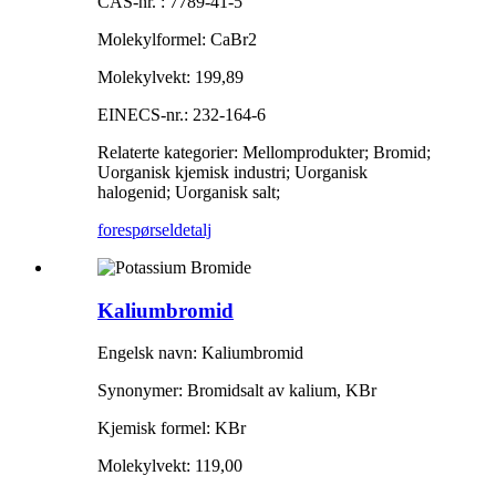
CAS-nr. : 7789-41-5
Molekylformel: CaBr2
Molekylvekt: 199,89
EINECS-nr.: 232-164-6
Relaterte kategorier: Mellomprodukter; Bromid;
Uorganisk kjemisk industri; Uorganisk
halogenid; Uorganisk salt;
forespørsel
detalj
Kaliumbromid
Engelsk navn: Kaliumbromid
Synonymer: Bromidsalt av kalium, KBr
Kjemisk formel: KBr
Molekylvekt: 119,00