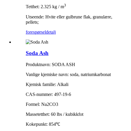
3
Tetthet: 2.325 kg / m
Utseende: Hvite eller gulbrune flak, granulære,
pellets;
forespørsel
detalj
Soda Ash
Produktnavn: SODA ASH
Vanlige kjemiske navn: soda, natriumkarbonat
Kjemisk familie: Alkali
CAS-nummer: 497-19-6
Formel: Na2CO3
Massetetthet: 60 lbs / kubikkfot
Kokepunkt: 854
º
C