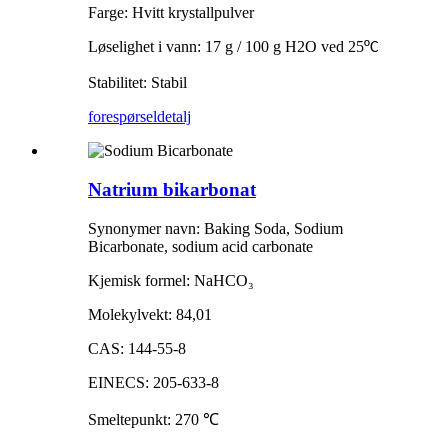
Farge: Hvitt krystallpulver
Løselighet i vann: 17 g / 100 g H2O ved 25
º
C
Stabilitet: Stabil
forespørsel
detalj
Natrium bikarbonat
Synonymer navn: Baking Soda, Sodium
Bicarbonate, sodium acid carbonate
Kjemisk formel: NaHCO
₃
Molekylvekt: 84,01
CAS: 144-55-8
EINECS: 205-633-8
Smeltepunkt: 270
℃