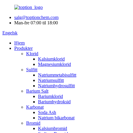
salg@toptionchem.com
Man-fre 07:00 til 18:00
Engelsk
Hjem
Produkter
Klorid
Kalsiumklorid
Magnesiumklorid
Sulfitt
Natriummetabisulfitt
Natriumsulfitt
Natriumhydrosulfitt
Barium Salt
Bariumklorid
Bariumhydroksid
Karbonat
Soda Ash
Natrium bikarbonat
Bromid
Kalsiumbromid