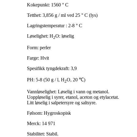
Kokepunkt: 1560 ° C
Tetthet: 3,856 g / ml ved 25 ° C (lys)
Lagringstemperatur : 2-8 ° C
Løselighet: H
O: løselig
2
Form: perler
Farge: Hvit
Spesifikk tyngdekraft: 3,9
PH: 5-8 (50 g / l, H
O, 20 ℃)
2
Vannløselighet: Løselig i vann og metanol.
Uoppløselig i syrer, etanol, aceton og etylacetat.
Litt løselig i salpetersyre og saltsyre.
Følsom: Hygroskopisk
Merck: 14 971
Stabilitet: Stabil.