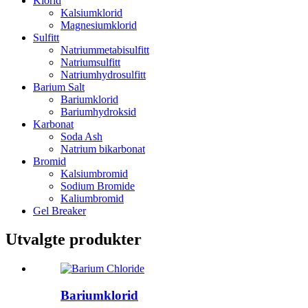
Klorid
Kalsiumklorid
Magnesiumklorid
Sulfitt
Natriummetabisulfitt
Natriumsulfitt
Natriumhydrosulfitt
Barium Salt
Bariumklorid
Bariumhydroksid
Karbonat
Soda Ash
Natrium bikarbonat
Bromid
Kalsiumbromid
Sodium Bromide
Kaliumbromid
Gel Breaker
Utvalgte produkter
Bariumklorid