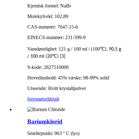
Kjemisk formel: NaBr
Molekylvekt: 102,89
CAS-nummer: 7647-15-6
EINECS-nummer: 231-599-9
Vannløselighet: 121 g / 100 ml / (100
℃
), 90,5 g
℃
/ 100 ml (20
) [3]
S-kode: 2827510000
Hovedinnhold: 45% væske; 98-99% solid
Utseende: Hvitt krystallpulver
forespørsel
detalj
Bariumklorid
Smeltepunkt: 963 ° C (lys)