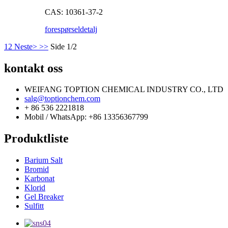
CAS: 10361-37-2
forespørsel
detalj
1
2
Neste>
>>
Side 1/2
kontakt oss
WEIFANG TOPTION CHEMICAL INDUSTRY CO., LTD
salg@toptionchem.com
+ 86 536 2221818
Mobil / WhatsApp: +86 13356367799
Produktliste
Barium Salt
Bromid
Karbonat
Klorid
Gel Breaker
Sulfitt