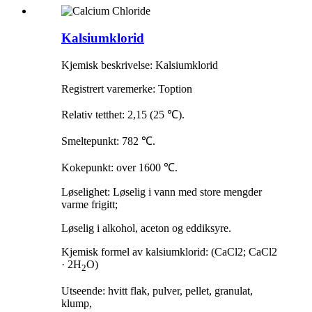
Kalsiumklorid
Kjemisk beskrivelse: Kalsiumklorid
Registrert varemerke: Toption
Relativ tetthet: 2,15 (25 ℃).
Smeltepunkt: 782 ℃.
Kokepunkt: over 1600 ℃.
Løselighet: Løselig i vann med store mengder
varme frigitt;
Løselig i alkohol, aceton og eddiksyre.
Kjemisk formel av kalsiumklorid: (CaCl2; CaCl2
· 2H
O)
2
Utseende: hvitt flak, pulver, pellet, granulat,
klump,