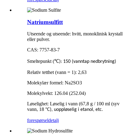
Natriumsulfitt
Utseende og utseende: hvitt, monoklinisk krystall
eller pulver.
CAS: 7757-83-7
Smeltepunkt (
℃
): 150 (vanntap nedbrytning)
Relativ tetthet (vann = 1): 2,63
Molekylær formel: Na2SO3
Molekylvekt: 126.04 (252.04)
Løselighet: Løselig i vann (67,8 g / 100 ml (syv
vann, 18
°
C), uoppløselig i etanol, etc.
forespørsel
detalj