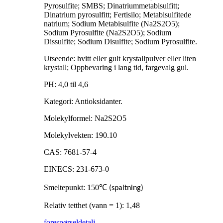
Pyrosulfite; SMBS; Dinatriummetabisulfitt;
Dinatrium pyrosulfitt; Fertisilo; Metabisulfitede
natrium; Sodium Metabisulfite (Na2S2O5);
Sodium Pyrosulfite (Na2S2O5); Sodium
Dissulfite; Sodium Disulfite; Sodium Pyrosulfite.
Utseende: hvitt eller gult krystallpulver eller liten
krystall; Oppbevaring i lang tid, fargevalg gul.
PH: 4,0 til 4,6
Kategori: Antioksidanter.
Molekylformel: Na2S2O5
Molekylvekten: 190.10
CAS: 7681-57-4
EINECS: 231-673-0
Smeltepunkt: 150
℃
(spaltning)
Relativ tetthet (vann = 1): 1,48
forespørsel
detalj