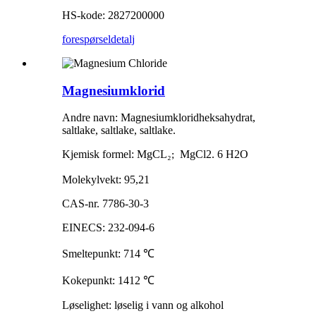
HS-kode: 2827200000
forespørsel
detalj
Magnesiumklorid
Andre navn: Magnesiumkloridheksahydrat,
saltlake, saltlake, saltlake.
Kjemisk formel: MgCL
₂
MgCl2. 6 H2O
;
Molekylvekt: 95,21
CAS-nr. 7786-30-3
EINECS: 232-094-6
Smeltepunkt: 714
℃
Kokepunkt: 1412
℃
Løselighet: løselig i vann og alkohol