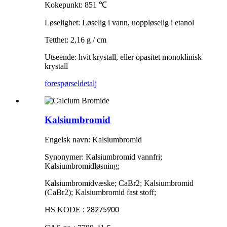
Kokepunkt: 851
℃
Løselighet: Løselig i vann, uoppløselig i etanol
Tetthet: 2,16 g / cm
Utseende: hvit krystall, eller opasitet monoklinisk
krystall
forespørsel
detalj
Kalsiumbromid
Engelsk navn: Kalsiumbromid
Synonymer: Kalsiumbromid vannfri;
Kalsiumbromidløsning;
Kalsiumbromidvæske; CaBr2; Kalsiumbromid
(CaBr2); Kalsiumbromid fast stoff;
HS KODE :
28275900