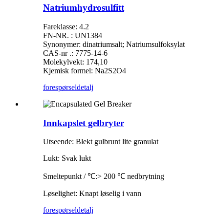
Natriumhydrosulfitt
Fareklasse: 4.2
FN-NR. : UN1384
Synonymer: dinatriumsalt; Natriumsulfoksylat
CAS-nr .: 7775-14-6
Molekylvekt: 174,10
Kjemisk formel: Na2S2O4
forespørsel
detalj
Innkapslet gelbryter
Utseende: Blekt gulbrunt lite granulat
Lukt: Svak lukt
Smeltepunkt / ℃:> 200 ℃ nedbrytning
Løselighet: Knapt løselig i vann
forespørsel
detalj